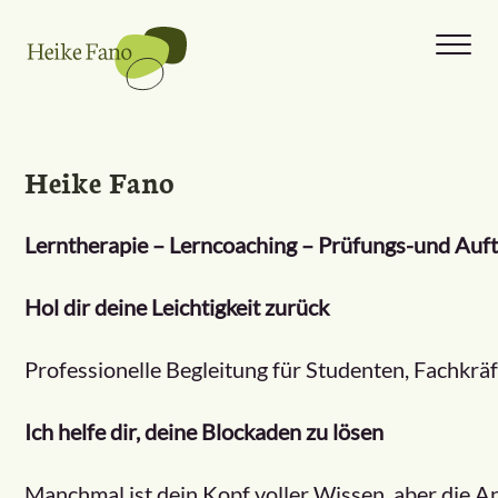
Zum
Inhalt
springen
Heike Fano
Lerntherapie – Lerncoaching – Prüfungs-und Auft
Hol dir deine Leichtigkeit zurück
Professionelle Begleitung für Studenten, Fachkr
Ich helfe dir, deine Blockaden zu lösen
Manchmal ist dein Kopf voller Wissen, aber die An